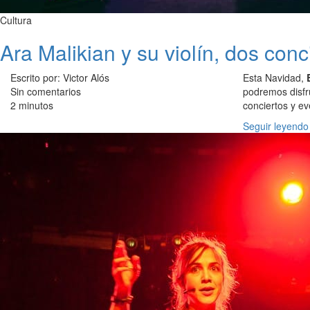
Cultura
Ara Malikian y su violín, dos co
Escrito por: Victor Alós
Esta Navidad,
Sin comentarios
podremos disfr
2 minutos
conciertos y ev
Seguir leyendo