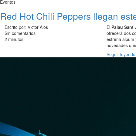
Eventos
Red Hot Chili Peppers llegan es
Escrito por: Victor Alós
El
Palau Sant 
Sin comentarios
ofrecerá dos c
2 minutos
estrena álbum 
novedades que
Seguir leyendo