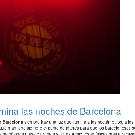
lumina las noches de Barcelona
e Barcelona
siempre hay una luz que ilumina a los noctámbulos, a los 
 que mantiene siempre el punto de interés para que los barceloneses s
os monólogos más ocurrentes y las expresiones artísticas más atractiva