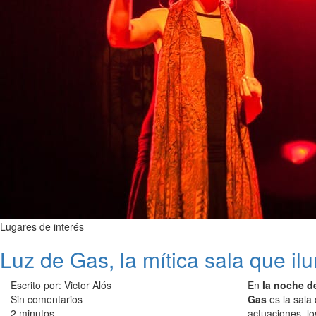
Lugares de interés
Luz de Gas, la mítica sala que i
Escrito por: Victor Alós
En
la noche d
Sin comentarios
Gas
es la sala
2 minutos
actuaciones, l