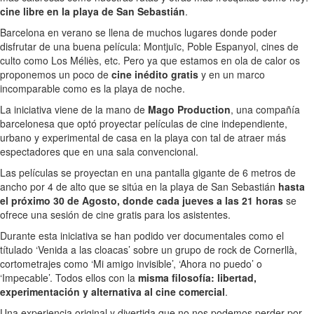
cine libre en la playa de San Sebastián
.
Barcelona en verano se llena de muchos lugares donde poder
disfrutar de una buena película: Montjuïc, Poble Espanyol, cines de
culto como Los Méliès, etc. Pero ya que estamos en ola de calor os
proponemos un poco de
cine inédito gratis
y en un marco
incomparable como es la playa de noche.
La iniciativa viene de la mano de
Mago Production
, una compañía
barcelonesa que optó proyectar películas de cine independiente,
urbano y experimental de casa en la playa con tal de atraer más
espectadores que en una sala convencional.
Las películas se proyectan en una pantalla gigante de 6 metros de
ancho por 4 de alto que se sitúa en la playa de San Sebastián
hasta
el próximo 30 de Agosto, donde cada jueves a las 21 horas
se
ofrece una sesión de cine gratis para los asistentes.
Durante esta iniciativa se han podido ver documentales como el
títulado ‘Venida a las cloacas’ sobre un grupo de rock de Cornerllà,
cortometrajes como ‘Mi amigo invisible’, ‘Ahora no puedo’ o
‘Impecable’. Todos ellos con la
misma filosofía: libertad,
experimentación y alternativa al cine comercial
.
Una experiencia original y divertida que no nos podemos perder por