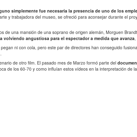
lguno simplemente fue necesaria la presencia de uno de los emp
arte y trabajadora del museo, se ofreció para aconsejar durante el pro
estos de una mansión de una soprano de origen alemán, Morguen Brandt,
a volviendo angustiosa para el espectador a medida que avanza
,
 pegan ni con cola, pero este par de directores han conseguido fusion
’
.
ario de otro film. El pasado mes de Marzo formó parte del
documenta
oca de los 60-70 y como influían estos vídeos en la interpretación de l