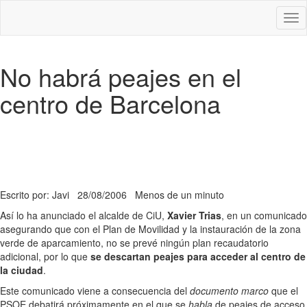
Des
nav
No habrá peajes en el
centro de Barcelona
Escrito por: Javi
28/08/2006
Menos de un minuto
Así lo ha anunciado el alcalde de CiU,
Xavier Trias
, en un comunicado
asegurando que con el Plan de Movilidad y la instauración de la zona
verde de aparcamiento, no se prevé ningún plan recaudatorio
adicional, por lo que
se descartan peajes para acceder al centro de
la ciudad
.
Este comunicado viene a consecuencia del
documento marco
que el
PSOE debatirá próximamente en el que se
habla
de peajes de acceso