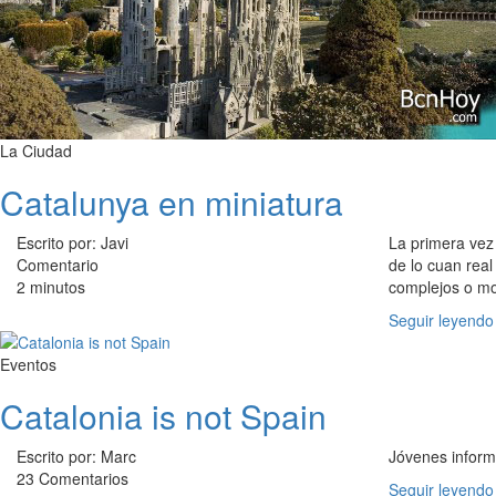
La Ciudad
Catalunya en miniatura
Escrito por: Javi
La primera vez
Comentario
de lo cuan real
2 minutos
complejos o mo
Seguir leyendo
Eventos
Catalonia is not Spain
Escrito por: Marc
Jóvenes informa
23 Comentarios
Seguir leyendo