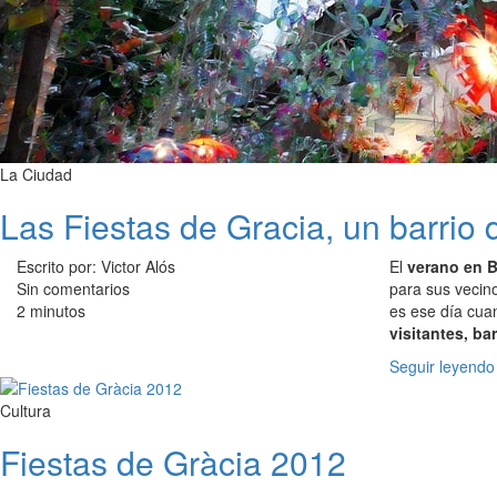
La Ciudad
Las Fiestas de Gracia, un barrio 
Escrito por: Victor Alós
El
verano en 
Sin comentarios
para sus vecino
2 minutos
es ese día cuan
visitantes, b
Seguir leyendo
Cultura
Fiestas de Gràcia 2012