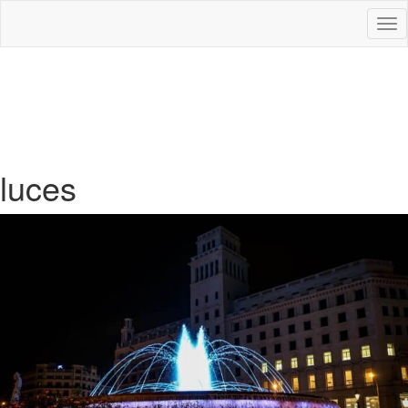
Des
nav
luces