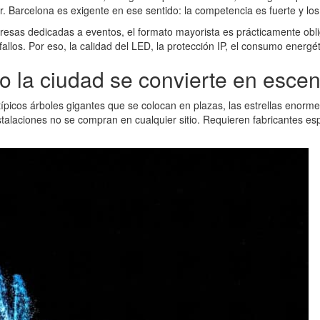
 Barcelona es exigente en ese sentido: la competencia es fuerte y los 
sas dedicadas a eventos, el formato mayorista es prácticamente obliga
los. Por eso, la calidad del LED, la protección IP, el consumo energét
 la ciudad se convierte en escen
ípicos árboles gigantes que se colocan en plazas, las estrellas enorm
stalaciones no se compran en cualquier sitio. Requieren fabricantes es