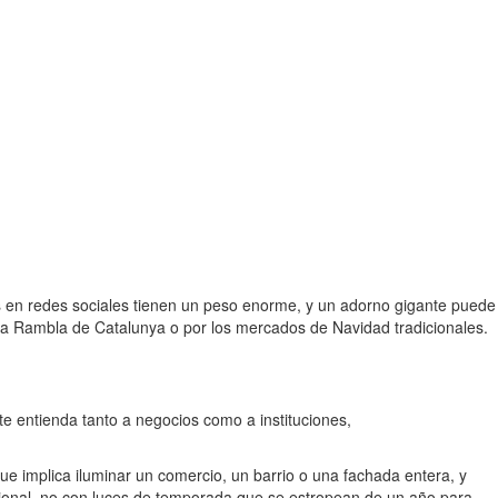
s en redes sociales tienen un peso enorme, y un adorno gigante puede
 la Rambla de Catalunya o por los mercados de Navidad tradicionales.
te entienda tanto a negocios como a instituciones,
ue implica iluminar un comercio, un barrio o una fachada entera, y
sional, no con luces de temporada que se estropean de un año para