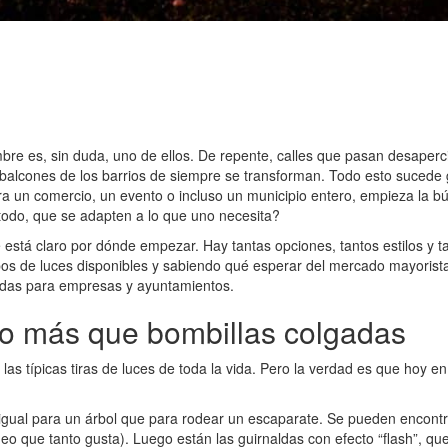
bre es, sin duda, uno de ellos. De repente, calles que pasan desaper
s balcones de los barrios de siempre se transforman. Todo esto sucede
a un comercio, un evento o incluso un municipio entero, empieza la b
odo, que se adapten a lo que uno necesita?
está claro por dónde empezar. Hay tantas opciones, tantos estilos y ta
tipos de luces disponibles y sabiendo qué esperar del mercado mayorist
adas para empresas y ayuntamientos.
ho más que bombillas colgadas
as típicas tiras de luces de toda la vida. Pero la verdad es que hoy 
igual para un árbol que para rodear un escaparate. Se pueden encontrar
neo que tanto gusta). Luego están las guirnaldas con efecto “flash”, q