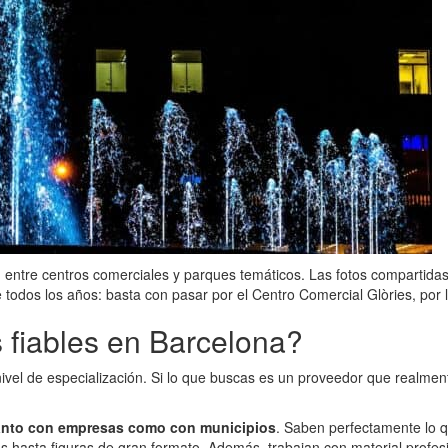
entre centros comerciales y parques temáticos. Las fotos compartida
 todos los años: basta con pasar por el Centro Comercial Glòries, por
fiables en Barcelona?
nivel de especialización. Si lo que buscas es un proveedor que realmen
anto con empresas como con municipios
. Saben perfectamente lo q
s hasta figuras de gran formato. Además, trabajan con material profe