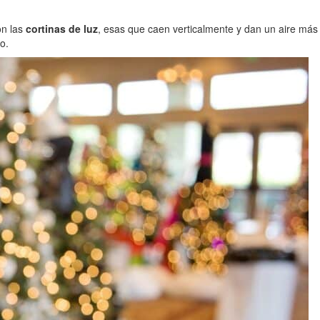
on las
cortinas de luz
, esas que caen verticalmente y dan un aire má
o.