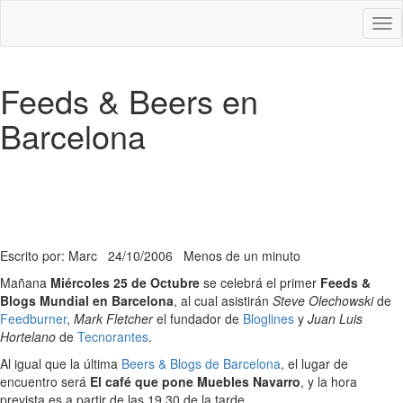
Des
nav
Feeds & Beers en
Barcelona
Escrito por: Marc
24/10/2006
Menos de un minuto
Mañana
Miércoles 25 de Octubre
se celebrá el primer
Feeds &
Blogs Mundial en Barcelona
, al cual asistirán
Steve Olechowski
de
Feedburner
,
Mark Fletcher
el fundador de
Bloglines
y
Juan Luis
Hortelano
de
Tecnorantes
.
Al igual que la última
Beers & Blogs de Barcelona
, el lugar de
encuentro será
El café que pone Muebles Navarro
, y la hora
prevista es a partir de las 19.30 de la tarde.