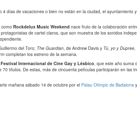
 4 días de vacaciones o bien no están en la ciudad, el ayuntamiento y 
do como
Rockdelux Music Weekend
nace fruto de la colaboración entr
in protagonistas de cartel claros, que son muestra de los sonidos indep
dependiente.
Guillermo del Toro;
The Guardian
, de Andrew Davis y
Tú, yo y Dupree
,
rm
completan los estreno de la semana.
l
Festival Internacional de Cine Gay y Lésbico
, que este año suma d
0 títulos. De estas, más de cincuenta películas participarán en las tre
arte mañana sábado 14 de octubre por el
Palau Olímpic de Badalona
y