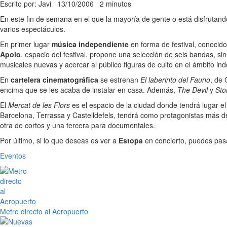
Escrito por: Javi
13/10/2006
2 minutos
En este fin de semana en el que la mayoría de gente o está disfrutando
varios espectáculos.
En primer lugar
música independiente
en forma de festival, conoci
Apolo
, espacio del festival, propone una selección de seis bandas, s
musicales nuevas y acercar al público figuras de culto en el ámbito in
En
cartelera cinematográfica
se estrenan
El laberinto del Fauno
, de 
encima que se les acaba de instalar en casa. Además,
The Devil
y
Sto
El
Mercat de les Flors
es el espacio de la ciudad donde tendrá lugar e
Barcelona, Terrassa y Castelldefels, tendrá como protagonistas más de 7
otra de cortos y una tercera para documentales.
Por último, si lo que deseas es ver a
Estopa
en concierto, puedes pas
Eventos
Metro directo al Aeropuerto