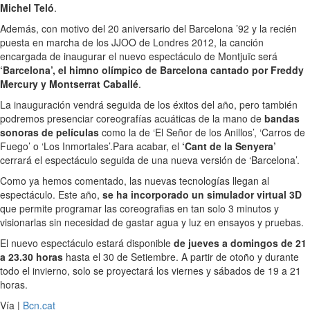
Michel Teló
.
Además, con motivo del 20 aniversario del Barcelona ’92 y la recién
puesta en marcha de los JJOO de Londres 2012, la canción
encargada de inaugurar el nuevo espectáculo de Montjuïc será
‘Barcelona’, el himno olímpico de Barcelona cantado por Freddy
Mercury y Montserrat Caballé
.
La inauguración vendrá seguida de los éxitos del año, pero también
podremos presenciar coreografías acuáticas de la mano de
bandas
sonoras de películas
como la de ‘El Señor de los Anillos’, ‘Carros de
Fuego’ o ‘Los Inmortales’.Para acabar, el
‘Cant de la Senyera’
cerrará el espectáculo seguida de una nueva versión de ‘Barcelona’.
Como ya hemos comentado, las nuevas tecnologías llegan al
espectáculo. Este año,
se ha incorporado un simulador virtual 3D
que permite programar las coreografias en tan solo 3 minutos y
visionarlas sin necesidad de gastar agua y luz en ensayos y pruebas.
El nuevo espectáculo estará disponible
de jueves a domingos de 21
a 23.30 horas
hasta el 30 de Setiembre. A partir de otoño y durante
todo el invierno, solo se proyectará los viernes y sábados de 19 a 21
horas.
Vía |
Bcn.cat