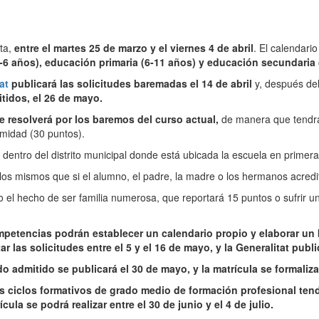
ta,
entre el martes 25 de marzo y el viernes 4 de abril
. El calendari
3-6 años), educación primaria (6-11 años) y educación secundaria 
at
publicará las solicitudes baremadas el 14 de abril
y, después de
itidos, el 26 de mayo.
 resolverá por los baremos del curso actual,
de manera que tendrá
imidad (30 puntos).
stá dentro del distrito municipal donde está ubicada la escuela en prime
 los mismos que si el alumno, el padre, la madre o los hermanos acred
 el hecho de ser familia numerosa, que reportará 15 puntos o sufrir u
ompetencias podrán establecer un calendario propio y elaborar un
ar las solicitudes entre el 5 y el 16 de mayo, y la Generalitat pub
do admitido se publicará el 30 de mayo, y la matrícula se formalizar
los ciclos formativos de grado medio de formación profesional tend
ícula se podrá realizar entre el 30 de junio y el 4 de julio.