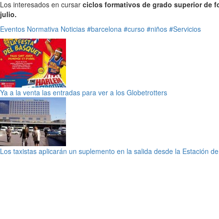
Los interesados en cursar
ciclos formativos de grado superior de f
julio.
Eventos
Normativa
Noticias
#barcelona
#curso
#niños
#Servicios
Ya a la venta las entradas para ver a los Globetrotters
Los taxistas aplicarán un suplemento en la salida desde la Estación d