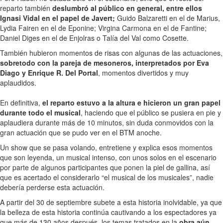
reparto también
deslumbró al público en general, entre ellos
Ignasi Vidal en el papel de Javert;
Guido Balzaretti en el de Marius,
Lydia Fairen en el de Eponine; Virgina Carmona en el de Fantine;
Daniel Diges en el de Enjolras o Talía del Val como Cosette.
También hubieron momentos de risas con algunas de las actuaciones,
sobretodo con la pareja de mesoneros, interpretados por Eva
Diago y Enrique R. Del Portal
, momentos divertidos y muy
aplaudidos.
En definitiva,
el reparto estuvo a la altura e hicieron un gran papel
durante todo el musical
, haciendo que el público se pusiera en pie y
aplaudiera durante más de 10 minutos, sin duda conmovidos con la
gran actuación que se pudo ver en el BTM anoche.
Un show que se pasa volando, entretiene y explica esos momentos
que son leyenda, un musical intenso, con unos solos en el escenario
por parte de algunos participantes que ponen la piel de gallina, así
que es acertado el considerarlo “el musical de los musicales”, nadie
debería perderse esta actuación.
A partir del 30 de septiembre subete a esta historia inolvidable, ya que
la belleza de esta historia continúa cautivando a los espectadores ya
que más de 130 años después, los temas tratados en la
obra aún