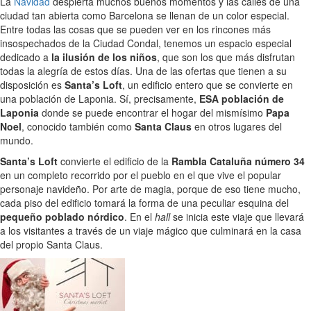
La
Navidad
despierta muchos buenos momentos y las calles de una
ciudad tan abierta como Barcelona se llenan de un color especial.
Entre todas las cosas que se pueden ver en los rincones más
insospechados de la Ciudad Condal, tenemos un espacio especial
dedicado a
la ilusión de los niños
, que son los que más disfrutan
todas la alegría de estos días. Una de las ofertas que tienen a su
disposición es
Santa’s Loft
, un edificio entero que se convierte en
una población de Laponia. Sí, precisamente,
ESA población de
Laponia
donde se puede encontrar el hogar del mismísimo
Papa
Noel
, conocido también como
Santa Claus
en otros lugares del
mundo.
Santa’s Loft
convierte el edificio de la
Rambla Cataluña número 34
en un completo recorrido por el pueblo en el que vive el popular
personaje navideño. Por arte de magia, porque de eso tiene mucho,
cada piso del edificio tomará la forma de una peculiar esquina del
pequeño poblado nórdico
. En el
hall
se inicia este viaje que llevará
a los visitantes a través de un viaje mágico que culminará en la casa
del propio Santa Claus.