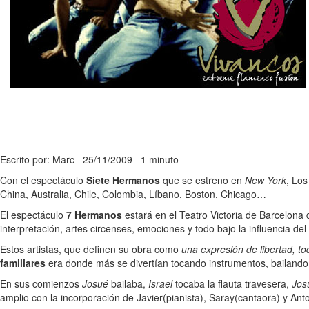
Escrito por: Marc
25/11/2009
1 minuto
Con el espectáculo
Siete Hermanos
que se estreno en
New York
, Los
China, Australia, Chile, Colombia, Líbano, Boston, Chicago…
El espectáculo
7 Hermanos
estará en el Teatro Victoria de Barcelona
interpretación, artes circenses, emociones y todo bajo la influencia del
Estos artistas, que definen su obra como
una expresión de libertad, to
familiares
era donde más se divertían tocando instrumentos, bailando
En sus comienzos
Josué
bailaba,
Israel
tocaba la flauta travesera,
Jos
amplio con la incorporación de Javier(pianista), Saray(cantaora) y Anton