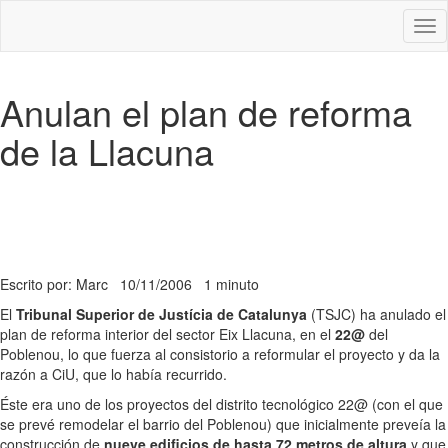
Des
nav
Anulan el plan de reforma
de la Llacuna
Escrito por: Marc
10/11/2006
1 minuto
El
Tribunal Superior de Justícia de Catalunya
(TSJC) ha anulado el
plan de reforma interior del sector Eix Llacuna, en el
22@
del
Poblenou, lo que fuerza al consistorio a reformular el proyecto y da la
razón a CiU, que lo había recurrido.
Éste era uno de los proyectos del distrito tecnológico 22@ (con el que
se prevé remodelar el barrio del Poblenou) que inicialmente preveía la
construcción de
nueve edificios de hasta 72 metros de altura
y que