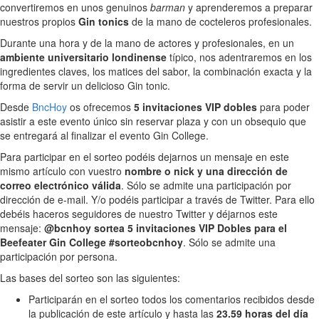
convertiremos en unos genuinos
barman
y aprenderemos a preparar
nuestros propios
Gin tonics
de la mano de cocteleros profesionales.
Durante una hora y de la mano de actores y profesionales, en un
ambiente universitario londinense
típico, nos adentraremos en los
ingredientes claves, los matices del sabor, la combinación exacta y la
forma de servir un delicioso Gin tonic.
Desde
BncHoy
os ofrecemos
5 invitaciones VIP dobles
para poder
asistir a este evento único sin reservar plaza y con un obsequio que
se entregará al finalizar el evento Gin College.
Para participar en el sorteo podéis dejarnos un mensaje en este
mismo artículo con vuestro
nombre o nick y una dirección de
correo electrónico válida
. Sólo se admite una participación por
dirección de e-mail. Y/o podéis participar a través de Twitter. Para ello
debéis haceros seguidores de nuestro Twitter y déjarnos este
mensaje:
@bcnhoy sortea 5 invitaciones VIP Dobles para el
Beefeater Gin College #sorteobcnhoy
. Sólo se admite una
participación por persona.
Las bases del sorteo son las siguientes:
Participarán en el sorteo todos los comentarios recibidos desde
la publicación de este artículo y hasta las
23.59 horas del día