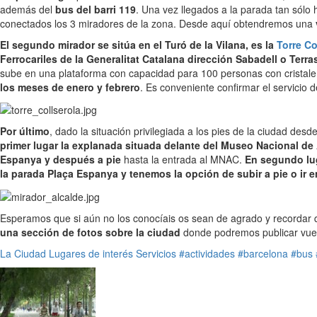
además del
bus del barri 119
. Una vez llegados a la parada tan sólo
conectados los 3 miradores de la zona. Desde aquí obtendremos una
El segundo mirador se sitúa en el Turó de la Vilana, es la
Torre Co
Ferrocariles de la Generalitat Catalana dirección Sabadell o Terras
sube en una plataforma con capacidad para 100 personas con cristale
los meses de enero y febrero
. Es conveniente confirmar el servicio
Por último
, dado la situación privilegiada a los pies de la ciudad d
primer lugar la explanada situada delante del Museo Nacional de
Espanya y después a pie
hasta la entrada al MNAC.
En segundo lu
la parada Plaça Espanya y tenemos la opción de subir a pie o ir e
Esperamos que si aún no los conocíais os sean de agrado y recordar
una sección de fotos sobre la ciudad
donde podremos publicar vuest
La Ciudad
Lugares de interés
Servicios
#actividades
#barcelona
#bus