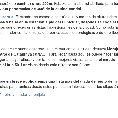
 habrá que
caminar unos 200m
. Esta zona ha sido rehabilitada para f
vista panorámica de 360º de la ciudad condal.
llserola
. El mirador en concreto se sitúa a 115 metros de altura sobre 
sa y bajar en la estación a pie del Funicular, después se coge el F
ras que ofrecen unas vistas impresionantes de la ciudad. Como nota i
 del mirador con la torre ya que por causas meteorológicas o de otro t
esde donde se puede observar tanto el mar como la ciudad destaca
Montj
 Arte de Catalunya (MNAC)
. Para llegar hasta aquí se puede hacer
ta
gar
a mayor altura, y por tanto con mejores vistas, se sitúa
el mirador
n el bus 50
. Las vistas desde este mirador son únicas.
 que
en breve publicaremos una lista más detallada del resto de m
ras panorámicas desde estos puntos tan interesantes si las etiquetái
#metro
#mirador
#montjuïc