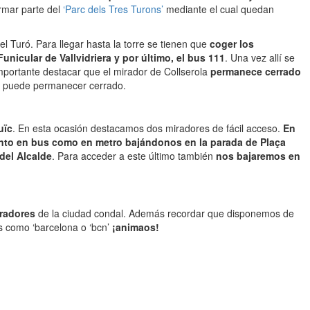
ormar parte del
‘Parc dels Tres Turons’
mediante el cual quedan
el Turó. Para llegar hasta la torre se tienen que
coger los
unicular de Vallvidriera y por último, el bus 111
. Una vez allí se
mportante destacar que el mirador de Collserola
permanece cerrado
ipo puede permanecer cerrado.
uïc
. En esta ocasión destacamos dos miradores de fácil acceso.
En
nto en bus como en metro bajándonos en la parada de Plaça
 del Alcalde
. Para acceder a este último también
nos bajaremos en
iradores
de la ciudad condal. Además recordar que disponemos de
s como ‘barcelona o ‘bcn’
¡animaos!